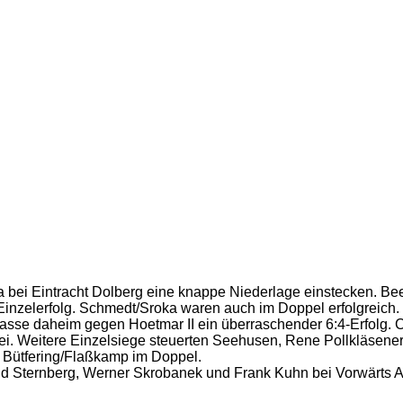
bei Eintracht Dolberg eine knappe Niederlage einstecken. Beel
inzelerfolg. Schmedt/Sroka waren auch im Doppel erfolgreich.
lasse daheim gegen Hoetmar II ein überraschender 6:4-Erfolg. C
i. Weitere Einzelsiege steuerten Seehusen, Rene Pollkläsener
g Bütfering/Flaßkamp im Doppel.
d Sternberg, Werner Skrobanek und Frank Kuhn bei Vorwärts Ahle