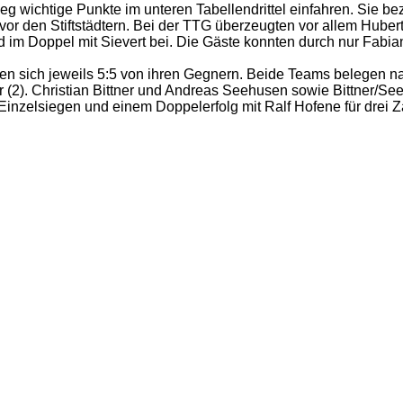
Sieg wichtige Punkte im unteren Tabellendrittel einfahren. Si
r vor den Stiftstädtern. Bei der TTG überzeugten vor allem Hube
d im Doppel mit Sievert bei. Die Gäste konnten durch nur Fabi
ennten sich jeweils 5:5 von ihren Gegnern. Beide Teams belegen na
 (2). Christian Bittner und Andreas Seehusen sowie Bittner/Se
nzelsiegen und einem Doppelerfolg mit Ralf Hofene für drei Zä