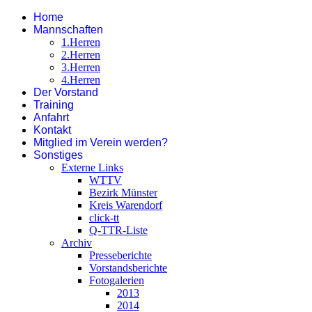
Home
Mannschaften
1.Herren
2.Herren
3.Herren
4.Herren
Der Vorstand
Training
Anfahrt
Kontakt
Mitglied im Verein werden?
Sonstiges
Externe Links
WTTV
Bezirk Münster
Kreis Warendorf
click-tt
Q-TTR-Liste
Archiv
Presseberichte
Vorstandsberichte
Fotogalerien
2013
2014