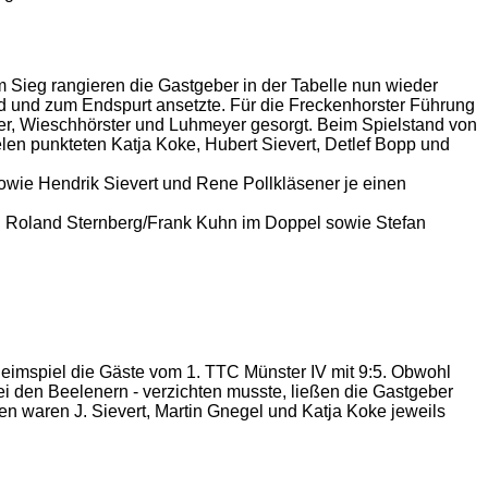
em Sieg rangieren die Gastgeber in der Tabelle nun wieder
and und zum Endspurt ansetzte. Für die Freckenhorster Führung
r, Wieschhörster und Luhmeyer gesorgt. Beim Spielstand von
len punkteten Katja Koke, Hubert Sievert, Detlef Bopp und
owie Hendrik Sievert und Rene Pollkläsener je einen
en Roland Sternberg/Frank Kuhn im Doppel sowie Stefan
 Heimspiel die Gäste vom 1. TTC Münster IV mit 9:5. Obwohl
 den Beelenern - verzichten musste, ließen die Gastgeber
en waren J. Sievert, Martin Gnegel und Katja Koke jeweils