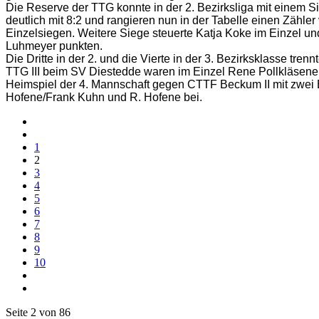
Die Reserve der TTG konnte in der 2. Bezirksliga mit einem 
deutlich mit 8:2 und rangieren nun in der Tabelle einen Zähle
Einzelsiegen. Weitere Siege steuerte Katja Koke im Einzel un
Luhmeyer punkten.
Die Dritte in der 2. und die Vierte in der 3. Bezirksklasse tr
TTG III beim SV Diestedde waren im Einzel Rene Pollkläsener
Heimspiel der 4. Mannschaft gegen CTTF Beckum II mit zwei Ei
Hofene/Frank Kuhn und R. Hofene bei.
1
2
3
4
5
6
7
8
9
10
Seite 2 von 86