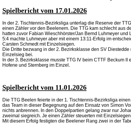
Spielbericht vom 17.01.2026
In der 2. Tischtennis-Bezirksliga unterlag die Reserve der TT
einen Zähler vor den Beelenern. Die TTG kam schlecht aus den
hatten zuvor Fabian Wieschhörster/Jan Bernd Luhmeyer und 
5:4 machte Luhmeyer aber mit einem 13:11-Erfolg im entscheid
Carsten Schmedt mit Einzelsiegen.
Die Dritte bezwang in der 2. Bezirksklasse den SV Diestedde 
Einzelsieg bei.
In der 3. Bezirksklasse musste TTG IV beim CTTF Beckum II e
Hofene und Sternberg im Einzel.
Spielbericht vom 11.01.2026
Die TTG Beelen feierte in der 1. Tischtennis-Bezirksliga eine
das Team in dieser Begegnung auf den Einsatz von Simon Voß 
nichts anbrennen. In den Doppelpartien gelang zwar nur Johan
zweimal siegreich. Je einen Zähler steuerten mit Einzelsiege
Mit diesem Erfolg festigten die Beelener Rang zwei in der Tabe