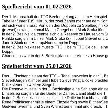
Spielbericht vom 01.02.2026
Der 1. Mannschaft der TTG Beelen gelang auch im Heimspiel der
Tabellenführer TuS Hiltrup, der zwei Zähler mehr auf dem Ko
auf sich warten lässt. Von den drei Doppeln zu Spielbeginn k
(je zwei) sowie je einmal Martin Gnegel und Mark Sroka für di
In der 2. Bezirksliga trennte sich die Reserve zu Hause vom S
Punkte sorgten im Einzel Mark Sroka (2), Hubert Sievert und 
Jannik Stork und Holtrup/Huerkamp im Doppel.
In der 2. Bezirksklasse musste TTG III beim TTC Oelde III e
Doppel.
Chancenlos war in der 3. Bezirksklasse die Vierte zu Hause 
Spielbericht vom 25.01.2026
Das 1. Tischtennisteam der TTG – Tabellenzweiter in der 1. B
Sievert/Jürgen Klimpel und Hubert Sievert/Katja Koke brachten
Koke steuerten weitere Siege bei.
Die Reserve musste in der 2. Bezirksliga eine Schlappe einst
Einzelsieg sorgten für die Beelener Zähler. Damit bleibt die T
In der 2. Bezirksklasse setzte sich die Dritte im Nachbarscha
Rene Pollkläsener mit je einem Einzelerfolg sowie Bittner/Se
Gedwien zweimal und Sven Wienstroer einmal erfolgreich. TTG I