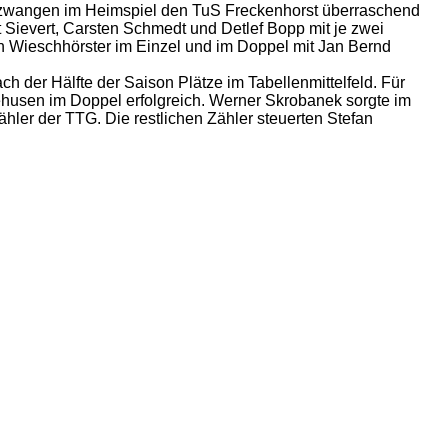
e bezwangen im Heimspiel den TuS Freckenhorst überraschend
rt Sievert, Carsten Schmedt und Detlef Bopp mit je zwei
an Wieschhörster im Einzel und im Doppel mit Jan Bernd
ch der Hälfte der Saison Plätze im Tabellenmittelfeld. Für
ehusen im Doppel erfolgreich. Werner Skrobanek sorgte im
hler der TTG. Die restlichen Zähler steuerten Stefan