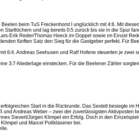
G Beelen beim TuS Freckenhorst I unglücklich mit 4:6. Mit dies
 Startlöchern und lag bereits 0:5 zurück bis sie in die Spur f
Lars-Erik Reder/Thomas Heeck im Doppel sowie im Einzel Rede
enden fünften Satz den Sieg für die Gastgeber perfekt. Für Bee
mit 6:4. Andreas Seehusen und Ralf Hofene steuerten je zwei s
ine 3:7-Niederlage einstecken. Für die Beelener Zähler sorgt
n erfolgreichen Start in die Rückrunde. Das Sextett besiegte im
und Andreas Weber – zwei der zuverlässigsten Aktivposten bei
nes Sievert/Jürgen Klimpel ein Erfolg. Doch in den Einzelspiel
n Klimpel und Marcel Pollkläsener bei.
lle.