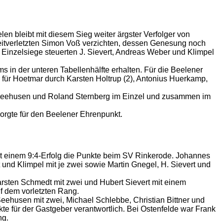
en bleibt mit diesem Sieg weiter ärgster Verfolger von
zeitverletzten Simon Voß verzichten, dessen Genesung noch
 Einzelsiege steuerten J. Sievert, Andreas Weber und Klimpel
s in der unteren Tabellenhälfte erhalten. Für die Beelener
 für Hoetmar durch Karsten Holtrup (2), Antonius Huerkamp,
as Seehusen und Roland Sternberg im Einzel und zusammen im
orgte für den Beelener Ehrenpunkt.
 mit einem 9:4-Erfolg die Punkte beim SV Rinkerode. Johannes
 und Klimpel mit je zwei sowie Martin Gnegel, H. Sievert und
Carsten Schmedt mit zwei und Hubert Sievert mit einem
uf dem vorletzten Rang.
Seehusen mit zwei, Michael Schlebbe, Christian Bittner und
te für der Gastgeber verantwortlich. Bei Ostenfelde war Frank
ng.