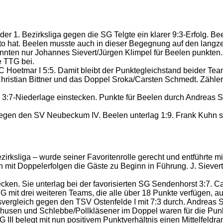
 1. Bezirksliga gegen die SG Telgte ein klarer 9:3-Erfolg. Beel
nto hat. Beelen musste auch in dieser Begegnung auf den lang
onnten nur Johannes Sievert/Jürgen Klimpel für Beelen punkten.
e TTG bei.
C Hoetmar I 5:5. Damit bleibt der Punktegleichstand beider Team
Christian Bittner und das Doppel Sroka/Carsten Schmedt. Zähler
ine 3:7-Niederlage einstecken. Punkte für Beelen durch Andre
gegen den SV Neubeckum IV. Beelen unterlag 1:9. Frank Kuhn s
ezirksliga – wurde seiner Favoritenrolle gerecht und entführte
 mit Doppelerfolgen die Gäste zu Beginn in Führung. J. Sievert
ecken. Sie unterlag bei der favorisierten SG Sendenhorst 3:7. 
TG mit drei weiteren Teams, die alle über 18 Punkte verfügen, a
ftsvergleich gegen den TSV Ostenfelde I mit 7:3 durch. Andreas 
ehusen und Schlebbe/Pollkläsener im Doppel waren für die Punk
II belegt mit nun positivem Punktverhältnis einen Mittelfeldra