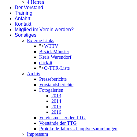
4.Herren
Der Vorstand
Training
Anfahrt
Kontakt
Mitglied im Verein werden?
Sonstiges
Externe Links
">
WTTV
Bezirk Münster
Kreis Warendorf
click-tt
">
Q-TTR-Liste
Archiv
Presseberichte
Vorstandsberichte
Fotogalerien
2013
2014
2015
2016
Vereinsmeister der TTG
Vorstände der TTG
Protokolle Jahres - hauptversammlungen
Impressum